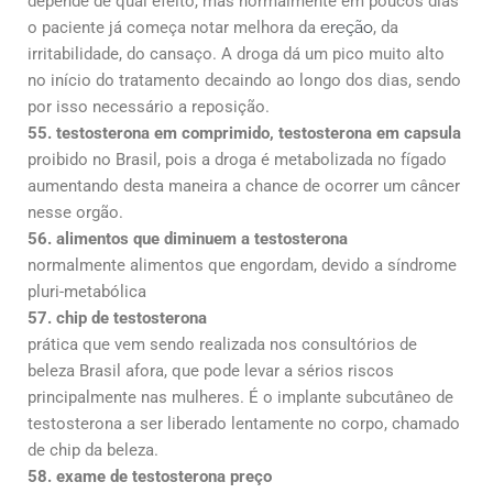
depende de qual efeito, mas normalmente em poucos dias
o paciente já começa notar melhora da
ereção
, da
irritabilidade, do cansaço. A droga dá um pico muito alto
no início do tratamento decaindo ao longo dos dias, sendo
por isso necessário a reposição.
55. testosterona em comprimido, testosterona em capsula
proibido no Brasil, pois a droga é metabolizada no fígado
aumentando desta maneira a chance de ocorrer um câncer
nesse orgão.
56. alimentos que diminuem a testosterona
normalmente alimentos que engordam, devido a síndrome
pluri-metabólica
57. chip de testosterona
prática que vem sendo realizada nos consultórios de
beleza Brasil afora, que pode levar a sérios riscos
principalmente nas mulheres. É o implante subcutâneo de
testosterona a ser liberado lentamente no corpo, chamado
de chip da beleza.
58. exame de testosterona preço