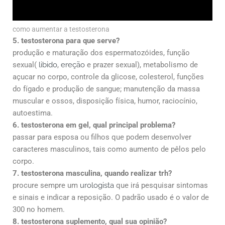
como aumentar a testosterona
5. testosterona para que serve?
produção e maturação dos espermatozóides, função
sexual(
libido
,
ereção
e prazer sexual), metabolismo de
açucar no corpo, controle da glicose, colesterol, funções
do fígado e produção de sangue; manutenção da massa
muscular e ossos, disposição física, humor, raciocínio,
autoestima.
6. testosterona em gel, qual principal problema?
passar para esposa ou filhos que podem desenvolver
caracteres masculinos, tais como aumento de pêlos pelo
corpo.
7. testosterona masculina, quando realizar trh?
procure sempre um
urologista
que irá pesquisar sintomas
e sinais e indicar a reposição. O padrão usado é o valor de
300 no homem.
8. testosterona suplemento, qual sua opinião?