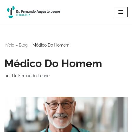
Pular
para
o
conteúdo
Início
»
Blog
»
Médico Do Homem
Médico Do Homem
por
Dr. Fernando Leone