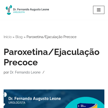
Pular
para
o
conteúdo
Início
»
Blog
»
Paroxetina/Ejaculação Precoce
Paroxetina/Ejaculação
Precoce
por
Dr. Fernando Leone