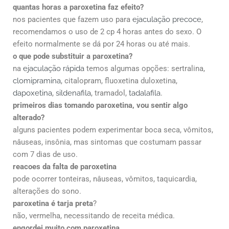
quantas horas a paroxetina faz efeito?
nos pacientes que fazem uso para
ejaculação precoce
,
recomendamos o uso de 2 cp 4 horas antes do sexo. O
efeito normalmente se dá por 24 horas ou até mais.
o que pode substituir a paroxetina?
na
ejaculação rápida
temos algumas opções: sertralina,
clomipramina
, citalopram, fluoxetina duloxetina,
dapoxetina
,
sildenafila
, tramadol,
tadalafila
.
primeiros dias tomando paroxetina, vou sentir algo
alterado?
alguns pacientes podem experimentar boca seca, vômitos,
nâuseas, insônia, mas sintomas que costumam passar
com 7 dias de uso.
reacoes da falta de paroxetina
pode ocorrer tonteiras, nâuseas, vômitos, taquicardia,
alterações do sono.
paroxetina é tarja preta
?
não, vermelha, necessitando de receita médica.
engordei muito com paroxetina