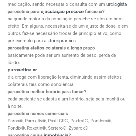
medicação, sendo necessário consulta com um
urologista
paroxetina para
ejaculaçao precoce
funciona?
na grande maioria da população percebe-se sim um bom
efeito. Em alguns, necessita-se de um ajuste da dose, e em
outros faz-se necessário trocar de principio ativo, como
por exemplo para a
clomipramina
paroxetina efeitos colaterais a longo prazo
basicamente pode ser um aumento de peso, perda de
libido
.
paroxetina xr
é a droga com liberação lenta, diminuindo assim efeitos
colaterais tais como sonolência.
paroxetina melhor horário para tomar?
cada paciente se adapta a um horário, seja pela manhã ou
à noite.
paroxetina nomes comerciais
Parox®, Paroxiliv®, Paxil CR®, Paxtrat®, Pondera®,
Pondix®, Roxetin®, Sertero®, Zyparox®.
paroxetina causa
impotência
?