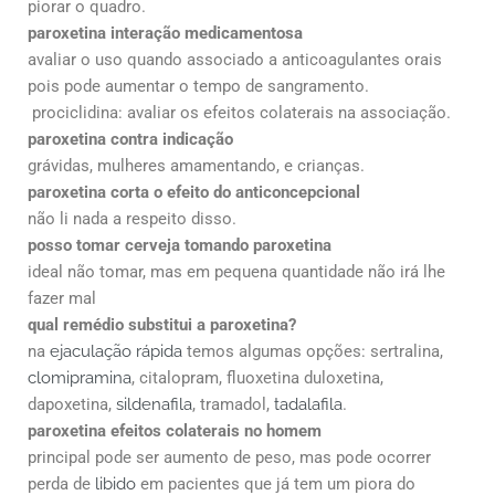
piorar o quadro.
paroxetina interação medicamentosa
avaliar o uso quando associado a anticoagulantes orais
pois pode aumentar o tempo de sangramento.
prociclidina: avaliar os efeitos colaterais na associação.
paroxetina contra indicação
grávidas, mulheres amamentando, e crianças.
paroxetina corta o efeito do anticoncepcional
não li nada a respeito disso.
posso tomar cerveja tomando paroxetina
ideal não tomar, mas em pequena quantidade não irá lhe
fazer mal
qual remédio substitui a paroxetina?
na
ejaculação rápida
temos algumas opções: sertralina,
clomipramina
, citalopram, fluoxetina duloxetina,
dapoxetina,
sildenafila
, tramadol,
tadalafila
.
paroxetina efeitos colaterais no homem
principal pode ser aumento de peso, mas pode ocorrer
perda de
libido
em pacientes que já tem um piora do