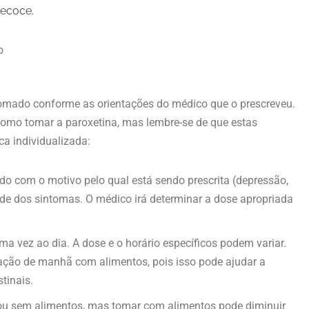
recoce.
o
omado conforme as orientações do médico que o prescreveu.
omo tomar a paroxetina, mas lembre-se de que estas
a individualizada:
do com o motivo pelo qual está sendo prescrita (depressão,
dade dos sintomas. O médico irá determinar a dose apropriada
a vez ao dia. A dose e o horário específicos podem variar.
ão de manhã com alimentos, pois isso pode ajudar a
stinais.
u sem alimentos, mas tomar com alimentos pode diminuir