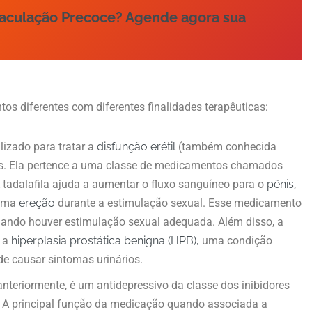
Ejaculação Precoce? Agende agora sua
os diferentes com diferentes finalidades terapêuticas:
izado para tratar a
disfunção erétil
(também conhecida
. Ela pertence a uma classe de medicamentos chamados
A tadalafila ajuda a aumentar o fluxo sanguíneo para o
pênis
,
 uma
ereção
durante a estimulação sexual. Esse medicamento
quando houver estimulação sexual adequada. Além disso, a
r a
hiperplasia prostática benigna (HPB),
uma condição
e causar sintomas urinários.
nteriormente, é um antidepressivo da classe dos inibidores
). A principal função da medicação quando associada a