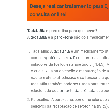
Deseja realizar tratamento para 
consulta online!
Tadalafila
e paroxetina para que serve?
A
tadalafila
e a
paroxetina
são dois medicament
Tadalafila: A
tadalafila
é um medicamento util
como
impotência sexual)
em homens adultos
inibidores da fosfodiesterase tipo 5 (PDE5). 
o que auxilia na obtenção e manutenção de
não tem efeito afrodisíaco e só funcionará 
tadalafila também pode ser usada para trata
relacionada ao
aumento da próstata
que pod
Paroxetina: A paroxetina, como mencionado a
seletivos da recaptação de serotonina (ISRS