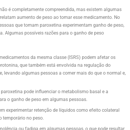
so não é completamente compreendida, mas existem algumas
s relatam aumento de peso ao tomar esse medicamento. No
 pessoas que tomam paroxetina experimentam ganho de peso,
oa. Algumas possíveis razões para o ganho de peso
 medicamentos da mesma classe (ISRS) podem afetar os
serotonina, que também está envolvida na regulação do
ite, levando algumas pessoas a comer mais do que o normal e,
paroxetina pode influenciar o metabolismo basal e a
r para o ganho de peso em algumas pessoas.
experimentar retenção de líquidos como efeito colateral
o temporário no peso.
nolência ou fadiga em algumas pessoas, o que pode resultar