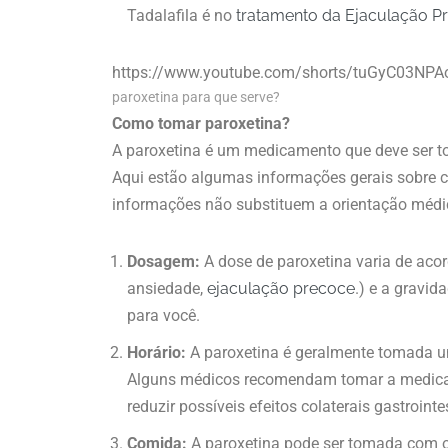
Tadalafila é no
tratamento da Ejaculação P
https://www.youtube.com/shorts/tuGyC03NPA
paroxetina para que serve?
Como tomar paroxetina?
A paroxetina é um medicamento que deve ser t
Aqui estão algumas informações gerais sobre c
informações não substituem a orientação médic
Dosagem:
A dose de paroxetina varia de acor
ansiedade,
ejaculação precoce
.) e a gravi
para você.
Horário:
A paroxetina é geralmente tomada um
Alguns médicos recomendam tomar a medicaç
reduzir possíveis efeitos colaterais gastrointe
Comida:
A paroxetina pode ser tomada com o