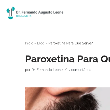
Pular
para
o
conteúdo
Início
»
Blog
»
Paroxetina Para Que Serve?
Paroxetina Para Q
por
Dr. Fernando Leone
7 comentários