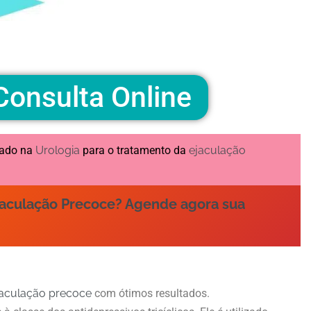
onsulta Online
sado na
Urologia
para o tratamento da
ejaculação
.
Ejaculação Precoce? Agende agora sua
jaculação precoce
com ótimos resultados.