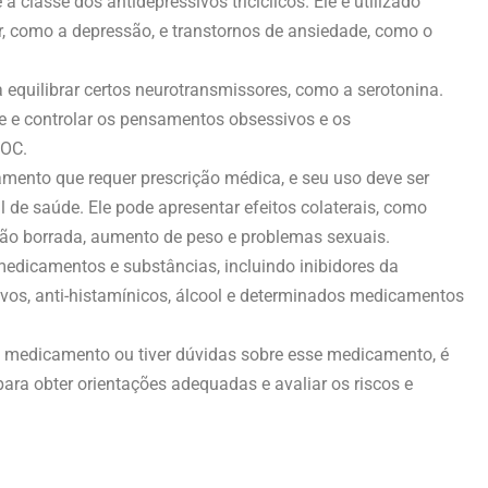
 classe dos antidepressivos tricíclicos. Ele é utilizado
r, como a depressão, e transtornos de ansiedade, como o
 equilibrar certos neurotransmissores, como a serotonina.
de e controlar os pensamentos obsessivos e os
TOC.
mento que requer prescrição médica, e seu uso deve ser
 de saúde. Ele pode apresentar efeitos colaterais, como
isão borrada, aumento de peso e problemas sexuais.
medicamentos e substâncias, incluindo inibidores da
vos, anti-histamínicos, álcool e determinados medicamentos
do medicamento ou tiver dúvidas sobre esse medicamento, é
ara obter orientações adequadas e avaliar os riscos e