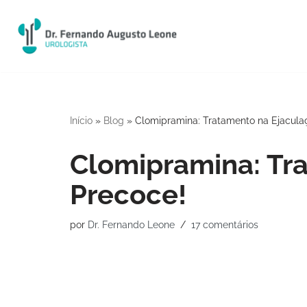
Pular
para
o
conteúdo
Início
»
Blog
»
Clomipramina: Tratamento na Ejacula
Clomipramina: Tr
Precoce!
por
Dr. Fernando Leone
17 comentários