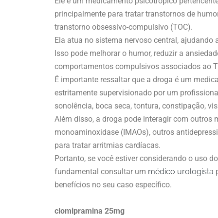
Ele é um medicamento psicotrópico pertencente à
principalmente para tratar transtornos de humo
transtorno obsessivo-compulsivo (TOC).
Ela atua no sistema nervoso central, ajudando a
Isso pode melhorar o humor, reduzir a ansieda
comportamentos compulsivos associados ao 
É importante ressaltar que a droga é um medica
estritamente supervisionado por um profissional
sonolência, boca seca, tontura, constipação, v
Além disso, a droga pode interagir com outros 
monoaminoxidase (IMAOs), outros antidepressi
para tratar arritmias cardíacas.
Portanto, se você estiver considerando o uso 
fundamental consultar um
médico urologista
p
benefícios no seu caso específico.
clomipramina 25mg