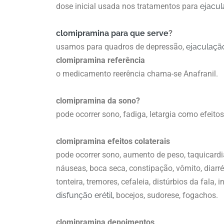
dose inicial usada nos tratamentos para
ejacu
clomipramina para que serve
?
usamos para quadros de depressão,
ejaculaçã
clomipramina referência
o medicamento reerência chama-se Anafranil.
clomipramina da sono?
pode ocorrer sono, fadiga, letargia como efeitos
clomipramina efeitos colaterais
pode ocorrer sono, aumento de peso, taquicardi
náuseas, boca seca, constipação, vômito, diarr
tonteira, tremores, cefaleia, distúrbios da fala,
disfunção erétil
, bocejos, sudorese, fogachos.
clomipramina depoimentos