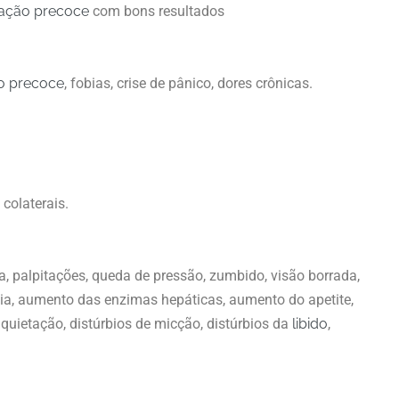
lação precoce
com bons resultados
o precoce
, fobias, crise de pânico, dores crônicas.
 colaterais.
a, palpitações, queda de pressão, zumbido, visão borrada,
éia, aumento das enzimas hepáticas, aumento do apetite,
 inquietação, distúrbios de micção, distúrbios da
libido
,