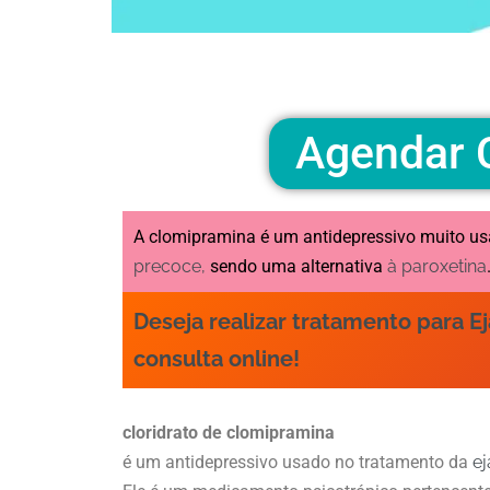
Agendar C
A clomipramina é um antidepressivo muito u
precoce,
sendo uma alternativa
à paroxetina
Deseja realizar tratamento para 
consulta online!
cloridrato de clomipramina
é um antidepressivo usado no tratamento da
e