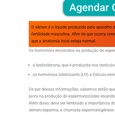
Agendar C
O sêmen é o líquido produzido pelo aparelho 
fertilidade masculina. Afim de que ocorra cor
que a anatomia local esteja normal.
Os hormônios envolvidos na produção do espe
a
testosterona
, que é produzida nos testículo
os hormônios luteinizante (LH) e folículo-est
De par dessas informações, sabemos então que
piora na produção do espermatozóides levand
Além disso, deve ser lembrado a importância d
sêmen/esperma, a chamada espermatogênese.