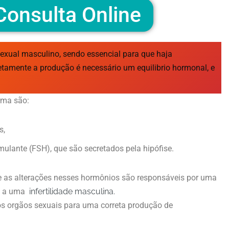
onsulta Online
sexual masculino, sendo essencial para que haja
retamente a produção é necessário um equilibrio hormonal, e
rma são:
s,
imulante (FSH), que são secretados pela hipófise.
 as alterações nesses hormônios são responsáveis por uma
o a uma
infertilidade masculina.
os orgãos sexuais para uma correta produção de