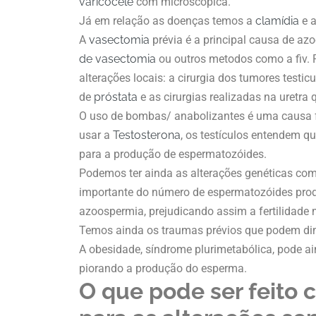
varicocele
com microscópica.
Já em relação as doenças temos a
clamídia
e 
A
vasectomia
prévia é a principal causa de a
de vasectomia
ou outros metodos como a fiv. 
alterações locais: a cirurgia dos tumores testic
de
próstata
e as cirurgias realizadas na uretra
O uso de bombas/ anabolizantes é uma causa 
usar a
Testosterona
, os testículos entendem q
para a produção de espermatozóides.
Podemos ter ainda as alterações genéticas co
importante do número de espermatozóides prod
azoospermia, prejudicando assim a fertilidade 
Temos ainda os traumas prévios que podem dimi
A obesidade, síndrome plurimetabólica, pode a
piorando a produção do esperma.
O que pode ser feito