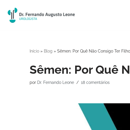
Pular
para
o
conteúdo
Início
»
Blog
»
Sêmen: Por Quê Não Consigo Ter Filh
Sêmen: Por Quê Nã
por
Dr. Fernando Leone
18 comentários