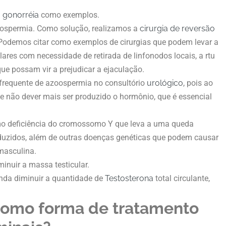
a
gonorréia
como exemplos.
zoospermia. Como solução, realizamos a
cirurgia de reversão
Podemos citar como exemplos de cirurgias que podem levar a
ulares com necessidade de retirada de linfonodos locais, a rtu
 que possam vir a prejudicar a ejaculação.
frequente de azoospermia no consultório
urológico
, pois ao
ue não dever mais ser produzido o hormônio, que é essencial
mo deficiência do cromossomo Y que leva a uma queda
uzidos, além de outras doenças genéticas que podem causar
masculina.
nuir a massa testicular.
inda diminuir a quantidade de
Testosterona
total circulante,
 como forma de tratamento