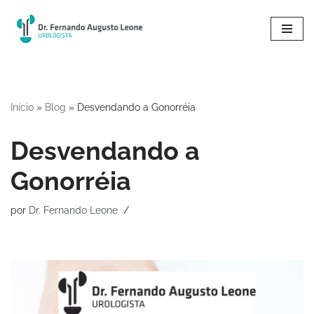
Pular
para
o
conteúdo
Início
»
Blog
»
Desvendando a Gonorréia
Desvendando a
Gonorréia
por
Dr. Fernando Leone