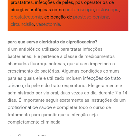
prostatites, infecções de peles, pós operatórios de
cirurgias urológicas como
ureteroscopia
,
cistoscopia
,
prostatectomia
, colocação de
próstese peniana
,
circuncisão
,
vasectomia
.
para que serve cloridrato de ciprofloxacino?
é um antibiótico utilizado para tratar infecções
bacterianas. Ele pertence à classe de medicamentos
chamados fluoroquinolonas, que atuam impedindo o
crescimento de bactérias. Algumas condições comuns
para as quais ele é utilizado incluem
infecções do trato
urinário,
da pele e do trato respiratório. Ele geralmente é
administrado por via oral, duas vezes ao dia, durante 7 a 14
dias. É importante seguir exatamente as instruções de um
profissional de saúde
e completar todo o curso de
tratamento para garantir que a infecção seja
completamente eliminada.