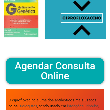
Agendar Consulta
Online
O ciprofloxacino é uma dos antibióticos mais usados
pelos
urologistas
, sendo usado em
infecções urinárias
,