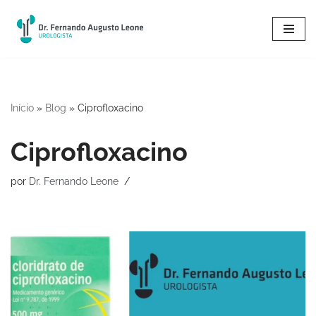
Pular
para
o
conteúdo
Início
»
Blog
»
Ciprofloxacino
Ciprofloxacino
por
Dr. Fernando Leone