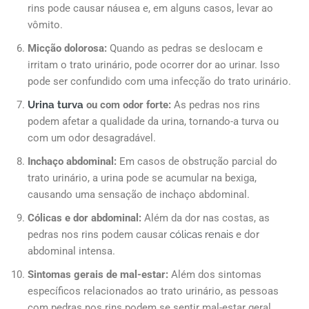
rins pode causar náusea e, em alguns casos, levar ao
vômito.
Micção dolorosa:
Quando as pedras se deslocam e
irritam o trato urinário, pode ocorrer dor ao urinar. Isso
pode ser confundido com uma infecção do trato urinário.
Urina turva
ou com odor forte:
As pedras nos rins
podem afetar a qualidade da urina, tornando-a turva ou
com um odor desagradável.
Inchaço abdominal:
Em casos de obstrução parcial do
trato urinário, a urina pode se acumular na bexiga,
causando uma sensação de inchaço abdominal.
Cólicas e dor abdominal:
Além da dor nas costas, as
pedras nos rins podem causar
cólicas renais
e dor
abdominal intensa.
Sintomas gerais de mal-estar:
Além dos sintomas
específicos relacionados ao trato urinário, as pessoas
com pedras nos rins podem se sentir mal-estar geral,