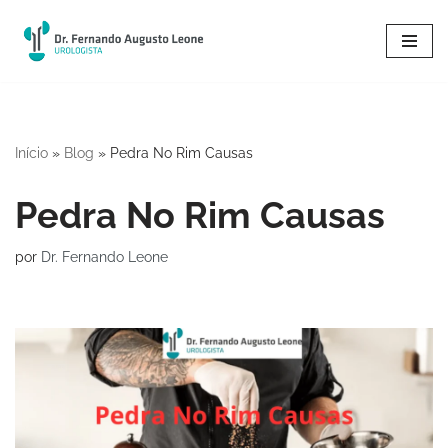
Pular
para
o
conteúdo
Início
»
Blog
»
Pedra No Rim Causas
Pedra No Rim Causas
por
Dr. Fernando Leone