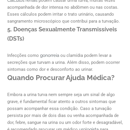
Cálculos renais
podem causar urina turva, muitas vezes
acompanhada de dor intensa no abdômen ou nas costas.
Esses cálculos podem irritar o trato urinário, causando
sangramento microscópico que contribui para a turvação.
5.
Doenças Sexualmente Transmissíveis
(DSTs)
Infecções como
gonorreia
ou clamídia podem levar a
secreções que turvam a urina. Além disso, podem ocorrer
sintomas como dor e desconforto ao urinar.
Quando Procurar Ajuda Médica?
Embora a urina turva nem sempre seja um sinal de algo
grave, é fundamental ficar atento a outros sintomas que
possam acompanhar essa condição. Caso a turvação
persista por mais de dois dias ou venha acompanhada de
dor, febre, sangue na urina ou um odor forte e desagradável,
é recomendado procurar um médico
urologista
para