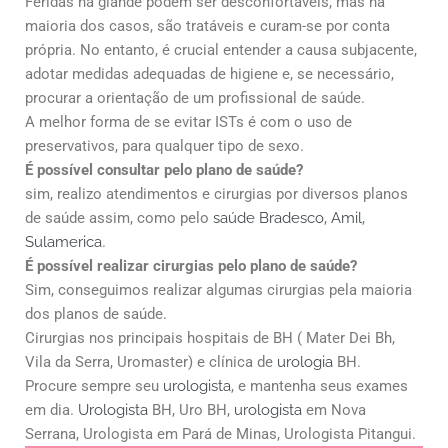
Feridas na glande podem ser desconfortáveis, mas na
maioria dos casos, são tratáveis e curam-se por conta
própria. No entanto, é crucial entender a causa subjacente,
adotar medidas adequadas de higiene e, se necessário,
procurar a orientação de um profissional de saúde.
A melhor forma de se evitar ISTs é com o uso de
preservativos, para qualquer tipo de sexo.
É possível consultar pelo plano de saúde?
sim, realizo atendimentos e cirurgias por diversos planos
de saúde assim, como pelo
saúde Bradesco
,
Amil
,
Sulamerica
.
É possível realizar cirurgias pelo plano de saúde?
Sim, conseguimos realizar algumas cirurgias pela maioria
dos planos de saúde.
Cirurgias nos principais hospitais de BH ( Mater Dei Bh,
Vila da Serra, Uromaster) e clínica de
urologia
BH.
Procure sempre seu
urologista
, e mantenha seus exames
em dia.
Urologista
BH, Uro BH,
urologista
em Nova
Serrana, Urologista em Pará de Minas, Urologista Pitangui.