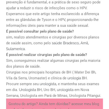
prevenção é fundamental, e a prática de sexo seguro pode
ajudar a reduzir o risco de infecções como o HPV.
Esperamos que este artigo tenha esclarecido a diferença
entre as glândulas de Tyson e o HPV, proporcionando-lhe
informações úteis para manter a sua saúde sexual.
É possível consultar pelo plano de saúde?
sim, realizo atendimentos e cirurgias por diversos planos
de saúde assim, como pelo
saúde Bradesco
,
Amil
,
Sulamerica
.
É possível realizar cirurgias pelo plano de saúde?
Sim, conseguimos realizar algumas cirurgias pela maioria
dos planos de saúde.
Cirurgias nos principais hospitais de BH ( Mater Dei Bh,
Vila da Serra, Uromaster) e clínica de
urologia
BH.
Procure sempre seu
urologista
, e mantenha seus exames
em dia.
Urologista
BH, Uro BH,
urologista
em Nova
Serrana, Urologista em Pará de Minas, Urologista Pitangui.
Gostou do artigo? Ainda tem dúvidas? acesse meu blog