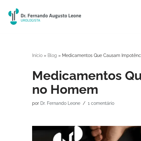
Pular
para
o
conteúdo
Início
»
Blog
»
Medicamentos Que Causam Impotên
Medicamentos Qu
no Homem
por
Dr. Fernando Leone
1 comentário