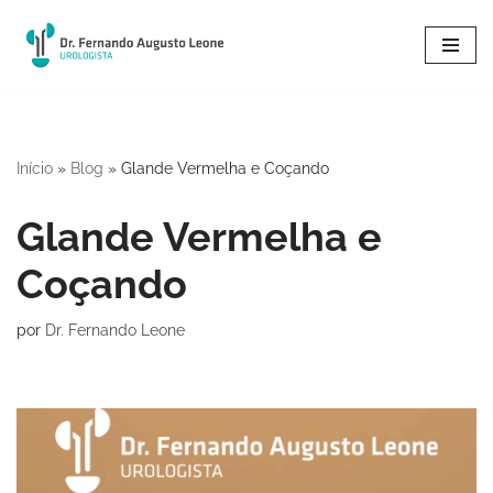
Pular
para
o
conteúdo
Início
»
Blog
»
Glande Vermelha e Coçando
Glande Vermelha e
Coçando
por
Dr. Fernando Leone