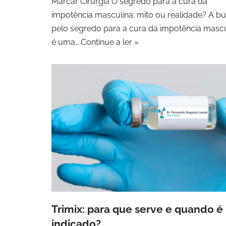
Marcar Cirurgia O segredo para a cura da
impotência masculina: mito ou realidade? A b
pelo segredo para a cura da impotência mascu
é uma…
Continue a ler »
Trimix: para que serve e quando é
indicado?