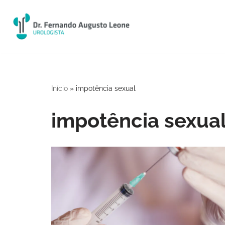
Pular
para
o
conteúdo
Início
»
impotência sexual
impotência sexua