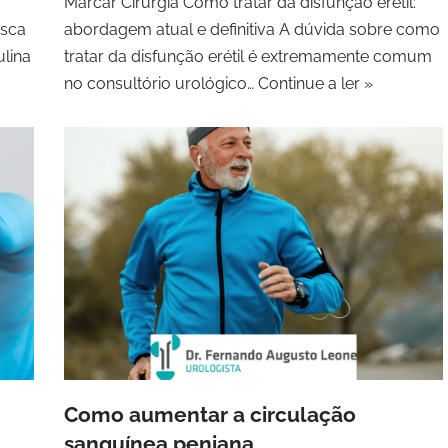
Marcar Cirurgia Como tratar da disfunção erétil:
usca
abordagem atual e definitiva A dúvida sobre como
lina
tratar da disfunção erétil é extremamente comum
no consultório urológico…
Continue a ler »
Como aumentar a circulação
sanguínea peniana