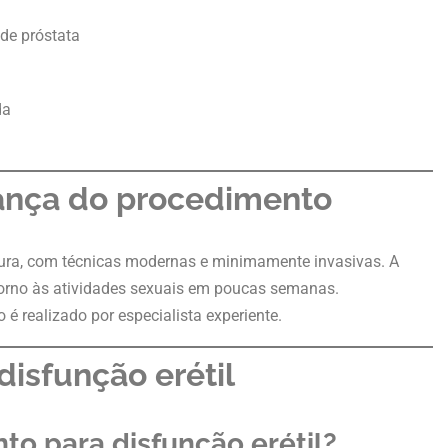
 de próstata
da
ança do procedimento
egura, com técnicas modernas e minimamente invasivas. A
torno às atividades sexuais em poucas semanas.
 realizado por especialista experiente.
disfunção erétil
to para disfunção erétil?