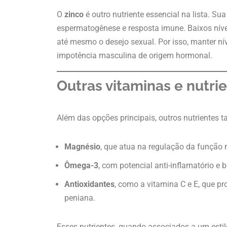
O
zinco
é outro nutriente essencial na lista. Su
espermatogênese e resposta imune. Baixos nívei
até mesmo o desejo sexual. Por isso, manter n
impotência masculina de origem hormonal.
Outras vitaminas e nutr
Além das opções principais, outros nutrientes
Magnésio
, que atua na regulação da função 
Ômega-3
, com potencial anti-inflamatório e 
Antioxidantes
, como a vitamina C e E, que 
peniana.
Esses nutrientes, quando associados a um esti