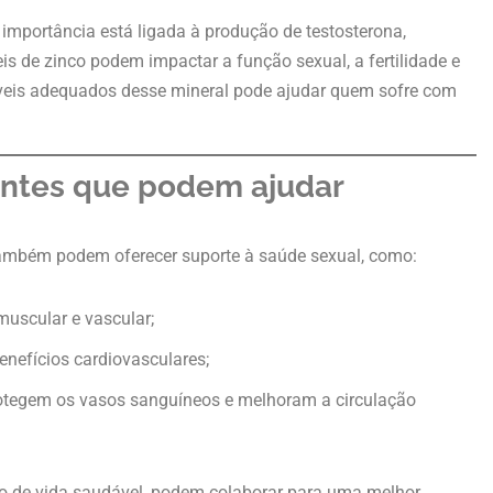
a importância está ligada à produção de testosterona,
s de zinco podem impactar a função sexual, a fertilidade e
íveis adequados desse mineral pode ajudar quem sofre com
ientes que podem ajudar
 também podem oferecer suporte à saúde sexual, como:
muscular e vascular;
benefícios cardiovasculares;
protegem os vasos sanguíneos e melhoram a circulação
lo de vida saudável, podem colaborar para uma melhor