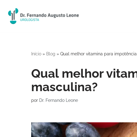
Pular
para
o
conteúdo
Início
»
Blog
»
Qual melhor vitamina para impotênci
Qual melhor vitam
masculina?
por
Dr. Fernando Leone