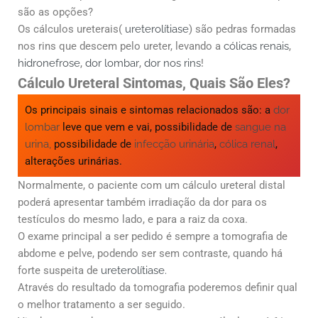
são as opções?
Os cálculos ureterais(
ureterolítiase
) são pedras formadas
nos rins que descem pelo ureter, levando a
cólicas renais
,
hidronefrose
,
dor lombar
,
dor nos rins
!
Cálculo Ureteral Sintomas, Quais São Eles?
Os principais sinais e sintomas relacionados são: a
dor
lombar
leve que vem e vai, possibilidade de
sangue na
urina,
possibilidade de
infecção urinária
,
cólica renal
,
alterações urinárias.
Normalmente, o paciente com um cálculo ureteral distal
poderá apresentar também irradiação da dor para os
testículos do mesmo lado, e para a raiz da coxa.
O exame principal a ser pedido é sempre a tomografia de
abdome e pelve, podendo ser sem contraste, quando há
forte suspeita de
ureterolítiase.
Através do resultado da tomografia poderemos definir qual
o melhor tratamento a ser seguido.