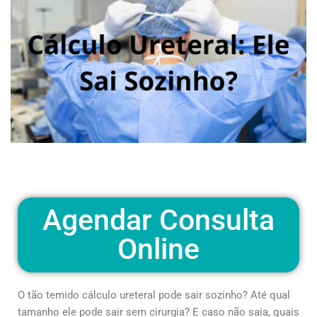
Agendar Consulta
Online
O tão temido cálculo ureteral pode sair sozinho? Até qual
tamanho ele pode sair sem cirurgia? E caso não saia, quais