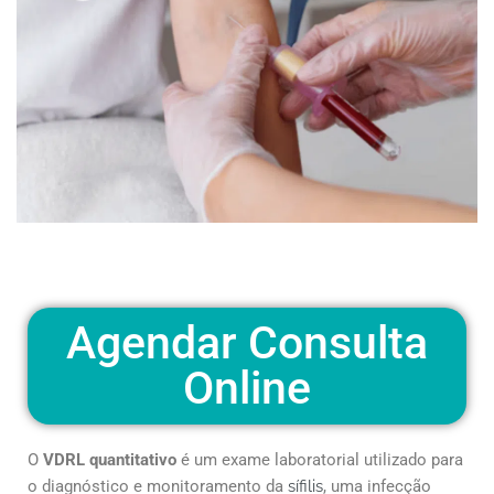
Agendar Consulta
Online
O
VDRL quantitativo
é um exame laboratorial utilizado para
o diagnóstico e monitoramento da
sífilis
, uma infecção