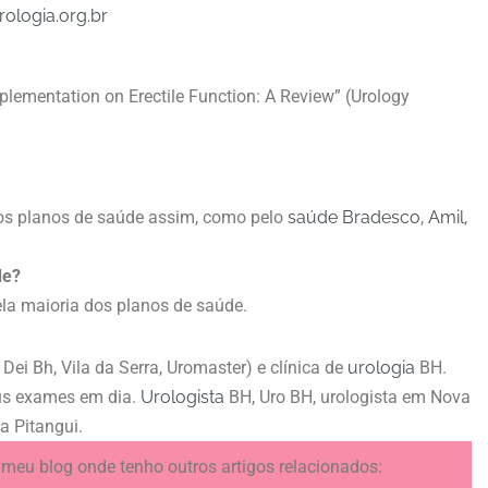
rologia.org.br
pplementation on Erectile Function: A Review” (Urology
rsos planos de saúde assim, como pelo
saúde Bradesco
,
Amil
,
de?
ela maioria dos planos de saúde.
 Dei Bh, Vila da Serra, Uromaster) e clínica de
urologia
BH.
us exames em dia.
Urologista
BH, Uro BH, urologista em Nova
ta Pitangui.
meu blog onde tenho outros artigos relacionados: