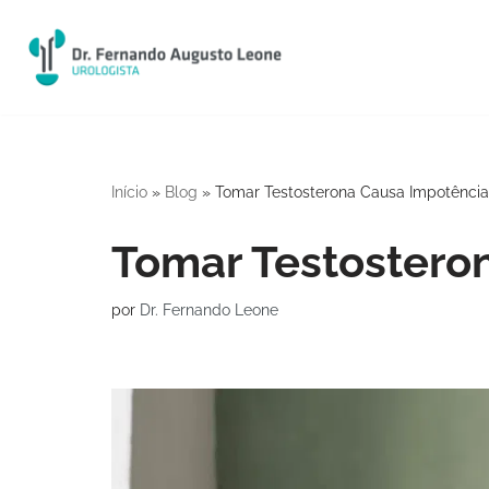
Pular
para
o
conteúdo
Início
»
Blog
»
Tomar Testosterona Causa Impotência
Tomar Testostero
por
Dr. Fernando Leone