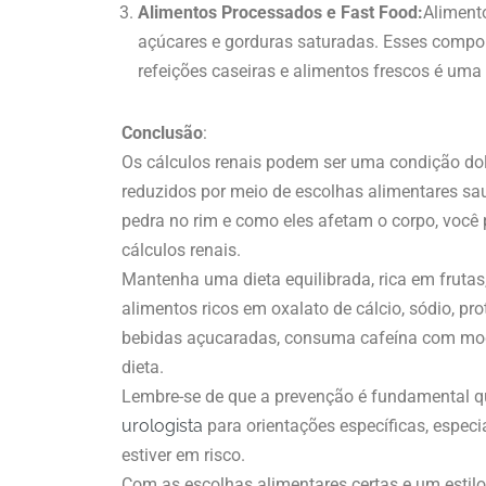
Alimentos Processados e Fast Food:
Aliment
açúcares e gorduras saturadas. Esses compon
refeições caseiras e alimentos frescos é uma
Conclusão
:
Os cálculos renais podem ser uma condição dol
reduzidos por meio de escolhas alimentares sa
pedra no rim e como eles afetam o corpo, você
cálculos renais.
Mantenha uma dieta equilibrada, rica em frutas
alimentos ricos em oxalato de cálcio, sódio, pro
bebidas açucaradas, consuma cafeína com mode
dieta.
Lembre-se de que a prevenção é fundamental qu
urologista
para orientações específicas, especi
estiver em risco.
Com as escolhas alimentares certas e um estilo