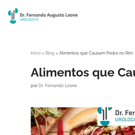
Pular
para
o
conteúdo
Início
»
Blog
»
Alimentos que Causam Pedra no Rim
Alimentos que Ca
por
Dr. Fernando Leone