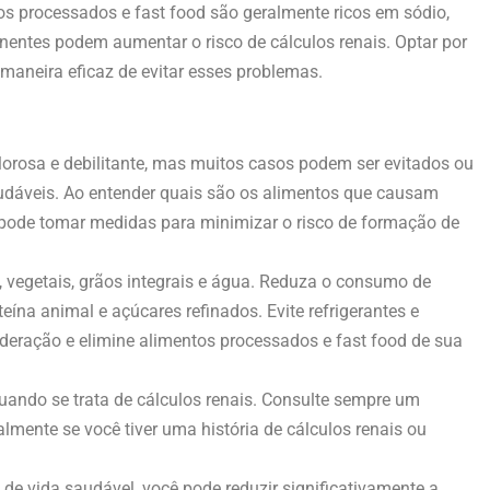
os processados e fast food são geralmente ricos em sódio,
entes podem aumentar o risco de cálculos renais. Optar por
 maneira eficaz de evitar esses problemas.
orosa e debilitante, mas muitos casos podem ser evitados ou
udáveis. Ao entender quais são os alimentos que causam
 pode tomar medidas para minimizar o risco de formação de
, vegetais, grãos integrais e água. Reduza o consumo de
teína animal e açúcares refinados. Evite refrigerantes e
ração e elimine alimentos processados e fast food de sua
ando se trata de cálculos renais. Consulte sempre um
almente se você tiver uma história de cálculos renais ou
 de vida saudável, você pode reduzir significativamente a