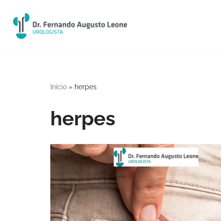
Pular
para
o
conteúdo
Início
»
herpes
herpes