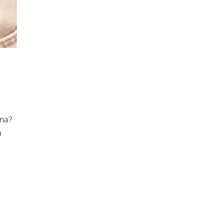
ana?
a