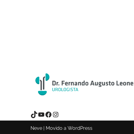
Neve
| Movido a
WordPress