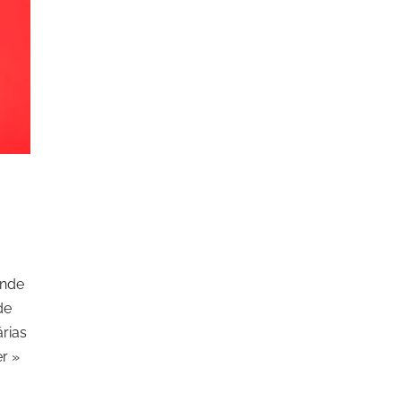
ande
de
rias
er »