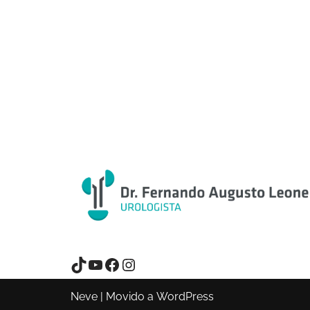
Neve
| Movido a
WordPress