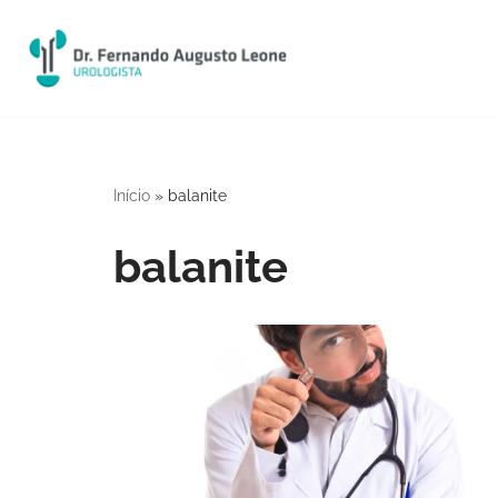
Pular
para
o
conteúdo
Início
»
balanite
balanite